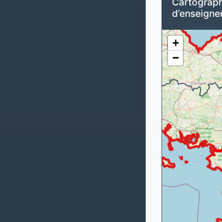
Cartograph
d’enseigne
+
−