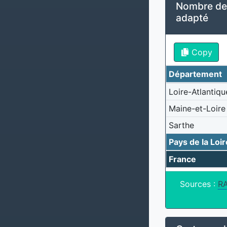
Nombre des
adapté
Copy
Département
Loire-Atlantiqu
Maine-et-Loire
Sarthe
Pays de la Loir
France
Sources :
R