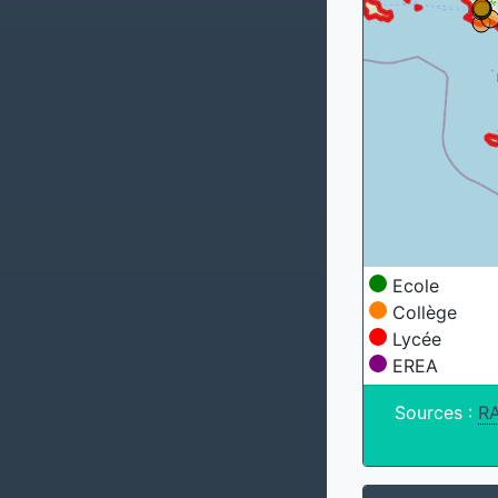
Ecole
Collège
Lycée
EREA
Sources :
R