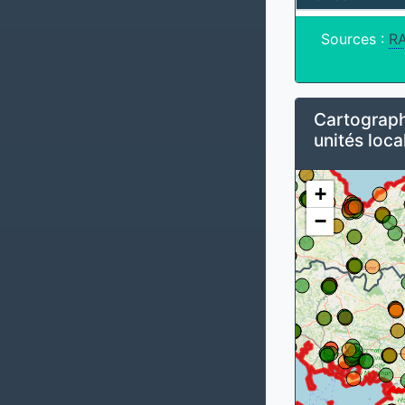
Sources :
R
Cartograph
unités loca
+
−