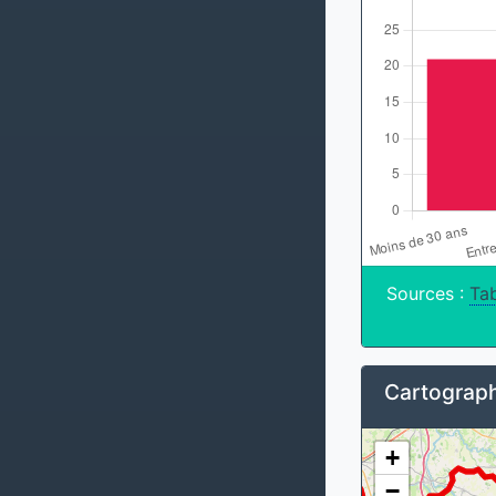
Sources :
Tab
Cartograph
+
−