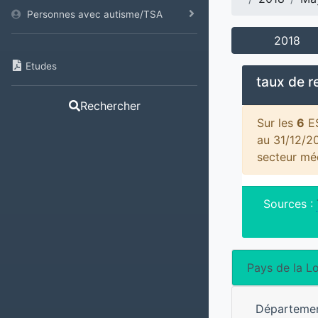
Personnes avec autisme/TSA
2018
Etudes
taux de 
Rechercher
Sur les
6
ES
au 31/12/2
secteur mé
Sources :
Pays de la Lo
Départeme