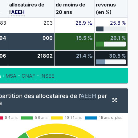
allocataires de
de moins de
revenus
s
l'
AEEH
20 ans
(en %)
983
203
28.9 ‰
25.8 %
94
900
15.5 ‰
26.1 %
06
21802
21.4 ‰
30.5 %
s :
MSA
-
CNAF
-
INSEE
artition des allocataires de l’
AEEH
par
e