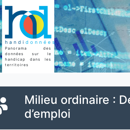
handi
données
Panorama des
données sur le
handicap dans les
territoires
Milieu ordinaire :
d’emploi