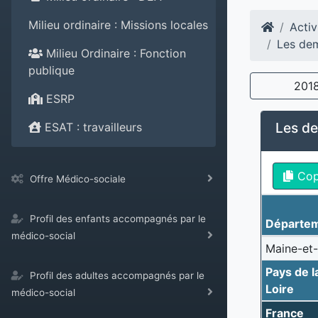
Milieu ordinaire : Missions locales
Activ
Les de
Milieu Ordinaire : Fonction
publique
201
ESRP
Les d
ESAT : travailleurs
Co
Offre Médico-sociale
Profil des enfants accompagnés par le
Départe
médico-social
Maine-et-
Pays de l
Profil des adultes accompagnés par le
Loire
médico-social
France