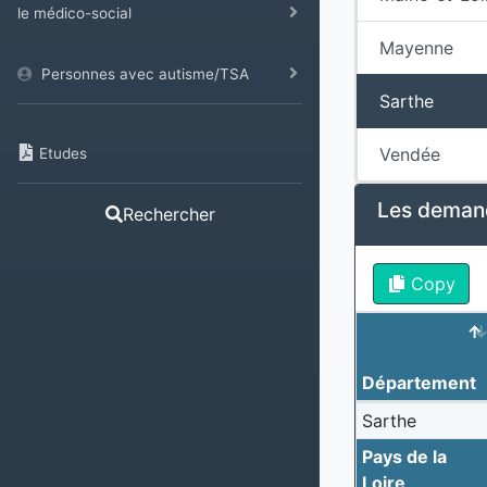
le médico-social
Mayenne
Personnes avec autisme/TSA
Sarthe
Vendée
Etudes
Les demand
Rechercher
Copy
Département
Sarthe
Pays de la
Loire