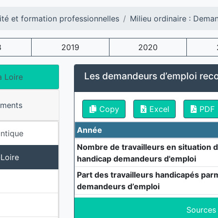
ité et formation professionnelles
Milieu ordinaire : Dema
8
2019
2020
Les demandeurs d’emploi rec
a Loire
ements
Copy
Excel
PDF
Année
antique
Nombre de travailleurs en situation 
Loire
handicap demandeurs d'emploi
Part des travailleurs handicapés parm
demandeurs d’emploi
Sources