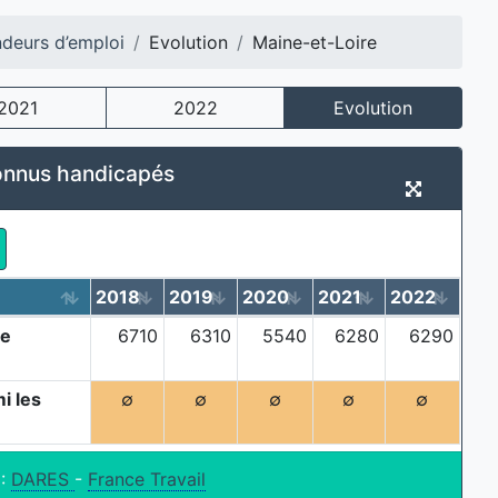
ndeurs d’emploi
Evolution
Maine-et-Loire
2021
2022
Evolution
onnus handicapés
2018
2019
2020
2021
2022
de
6710
6310
5540
6280
6290
i les
∅
∅
∅
∅
∅
 :
DARES
-
France Travail