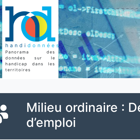
handi
données
Panorama des
données sur le
handicap dans les
territoires
Milieu ordinaire :
d’emploi